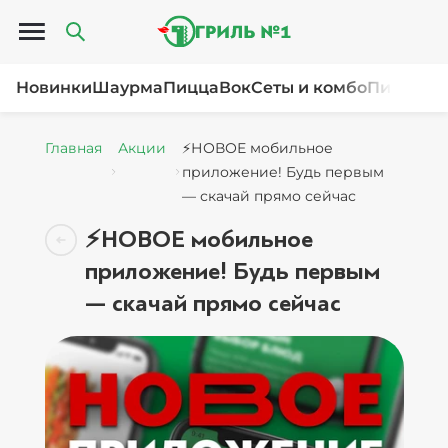
Открыть меню
Новинки
Шаурма
Пицца
Вок
Сеты и комбо
Пироги и
Главная
Акции
⚡НОВОЕ мобильное
приложение! Будь первым
— скачай прямо сейчас
⚡НОВОЕ мобильное
приложение! Будь первым
— скачай прямо сейчас