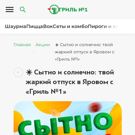
Открыть меню
Шаурма
Пицца
Вок
Сеты и комбо
Пироги и хачапур
Главная
Акции
☀️ Сытно и солнечно: твой
жаркий отпуск в Яровом с
«Гриль №1»
☀️ Сытно и солнечно: твой
жаркий отпуск в Яровом с
«Гриль №1»