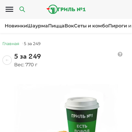
Открыть меню
Новинки
Шаурма
Пицца
Вок
Сеты и комбо
Пироги и
Главная
5 за 249
5 за 249
Вес: 770 г