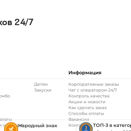
ков 24/7
абушкам, когда те готовят им вок, «好吃极啦» (Это очень
Ему уже около 2000 лет! Но к нам он пришел окольными
иканских фильмах друзья заказывают на всю компанию
с рисом или лапшой, с мясом, морепродуктами или
ие блюда на особой большой сковороде
Информация
товить настоящий вок на дому не получится. Чтобы
 из Китая, закажи вок в «Гриль № 1»! Готовим вок
Детям
Корпоративные заказы
ратуре. Все по правилам азиатской кухни!
Закуски
Чат с оператором 24/7
комбо
Контроль качества
. Выбери основное наполнение (рис или лапшу),
Акции и новости
ится уникальное блюдо специально для тебя. А в
Как сделать заказ
т специальные предложения и скидки! Советуем
Способы оплаты
авок, чтобы найти свой любимый вок от «Гриль №1».
алаты
Вакансии
и хачапури
Контакты
ТОП-3 в катег
Народный знак
: курьер с заветной китайской лапшой (или рисом)