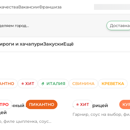
качества
Вакансии
Франшиза
Доставка
еляем город...
ироги и хачапури
Закуски
Ещё
АНТНО
⭐ ХИТ
🤌 ИТАЛИЯ
СВИНИНА
КРЕВЕТКА
СТРО
ПИКАНТНО
⭐ ХИТ
КУ
ливочный кимчи с
Вок с курицей
цей
Гарнир, соус на выбор, ф
цыпленка, бульон куриный
, филе цыпленка, соус
морковь, лук репчатый, ф
чный альфредо, бульон