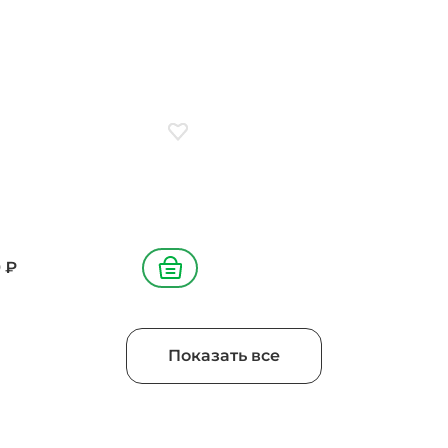
рвированные, лук
ый, бульон куриный,
болгарский, соус соевый,
подсолнечное, лук
й, петрушка, кунжут
ое
Добавить в избранное
9
₽
В корзину
Показать все