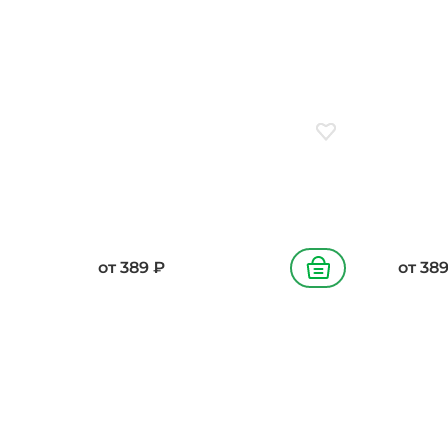
бекон, бульон куриный, соус
консе
соевый, сыр моцарелла, лук
репчат
карамелизированный, масло
перец 
подсолнечное
масло 
зелены
Добавить в избранн
от
389
₽
от
38
В корзину