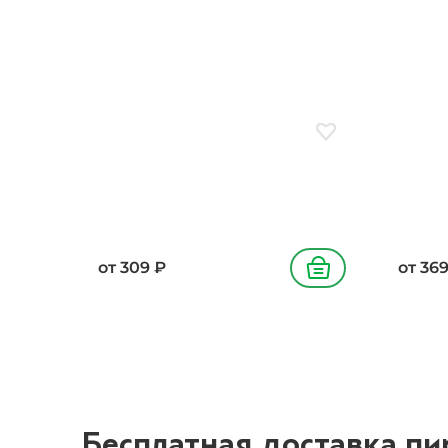
шампи
Добавить в избранн
от
309
₽
от
36
В корзину
Бесплатная доставка пи