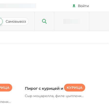
Войти
Самовывоз
РИЦА
КУРИЦА
Пирог с курицей и грибами
Сыр моцарелла, филе цыпленка,
соус сливочный альфредо,
ленка,
шампиньоны жареные
,