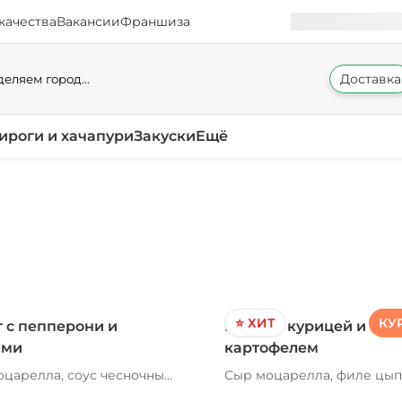
качества
Вакансии
Франшиза
Доставка
еляем город...
ироги и хачапури
Закуски
Ещё
⭐ ХИТ
КУ
 с пепперони и
Пирог с курицей и
ами
картофелем
царелла, соус чесночный,
Сыр моцарелла, филе цып
 свежие, пепперони,
соус сливочный альфредо