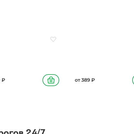
ньоны жареные
картофель фри
ое
Добавить в избранное
9
₽
от
389
₽
В корзину
рогов 24/7