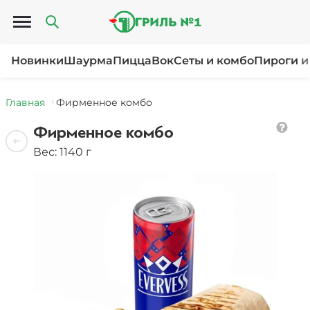
Открыть меню
Новинки
Шаурма
Пицца
Вок
Сеты и комбо
Пироги и
Главная
Фирменное комбо
Фирменное комбо
Вес: 1140 г