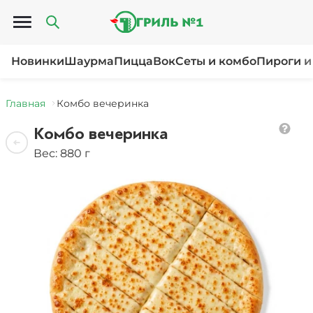
Открыть меню
Новинки
Шаурма
Пицца
Вок
Сеты и комбо
Пироги и
Главная
Комбо вечеринка
Комбо вечеринка
Вес: 880 г