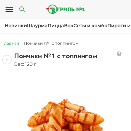
Открыть меню
Новинки
Шаурма
Пицца
Вок
Сеты и комбо
Пироги и
Главная
Пончики №1 с топпингом
Пончики №1 с топпингом
Вес: 120 г