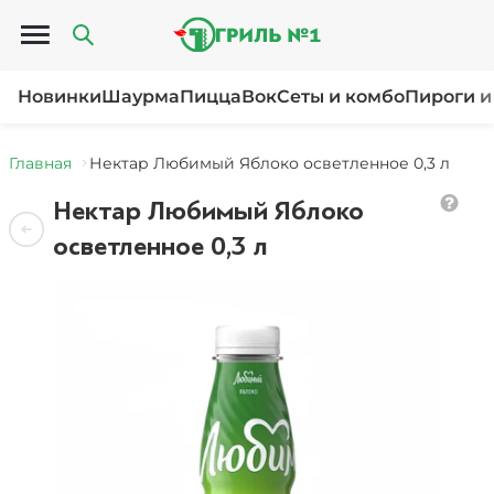
Открыть меню
Новинки
Шаурма
Пицца
Вок
Сеты и комбо
Пироги и
Главная
Нектар Любимый Яблоко осветленное 0,3 л
Нектар Любимый Яблоко
осветленное 0,3 л