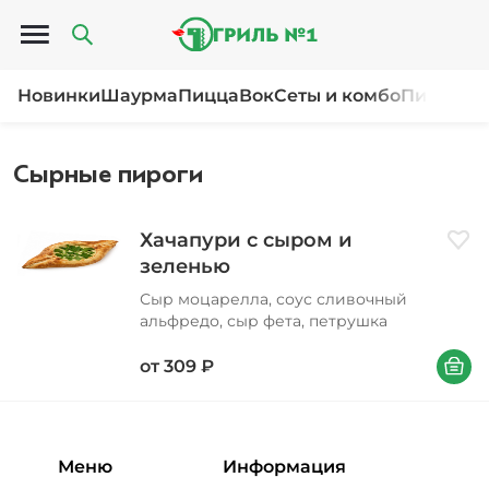
Открыть меню
Новинки
Шаурма
Пицца
Вок
Сеты и комбо
Пироги и
Сырные пироги
Хачапури с сыром и
Доба
зеленью
Сыр моцарелла, соус сливочный
альфредо, сыр фета, петрушка
В корзи
от
309
₽
Меню
Информация