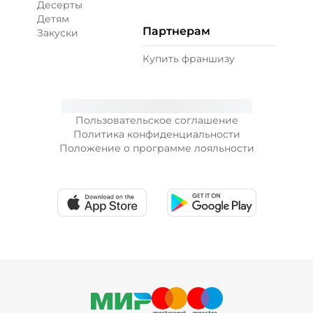
Десерты
Детям
Партнерам
Закуски
+ Лук красный (10 г)
/
10
г
Купить франшизу
19 ₽
Пользовательское соглашение
+ Морковь по-корейски (10 г)
/
10
г
Политика конфиденциальности
Положение о программе лояльности
19 ₽
+ Огурцы маринованные (10 г)
/
10
г
19 ₽
+ Огурцы свежие (10 г)
/
10
г