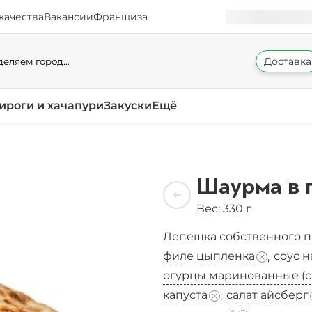
качества
Вакансии
Франшиза
Доставка
еляем город...
ироги и хачапури
Закуски
Ещё
Шаурма в 
Вес: 330 г
Лепешка собственного 
филе цыпленка
соус 
,
огурцы маринованные (с
капуста
салат айсберг
,