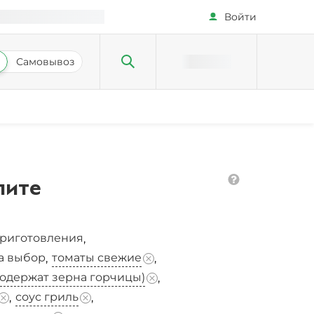
Войти
Самовывоз
пите
приготовления
,
на выбор
томаты свежие
,
,
одержат зерна горчицы)
,
соус гриль
,
,