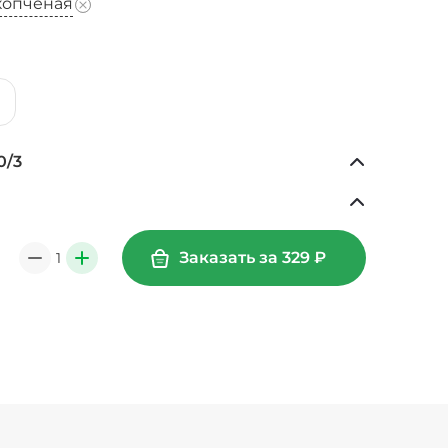
копченая
0
/
3
Лук карамелизированный (10 г)
/
10
г
29 ₽
Заказать за
329
₽
1
Огурцы маринованные (10 г)
/
10
г
19 ₽
0
+
Перец болгарский запеченный (20 г)
/
20
г
39 ₽
(15 г)
/
15
г
29 ₽