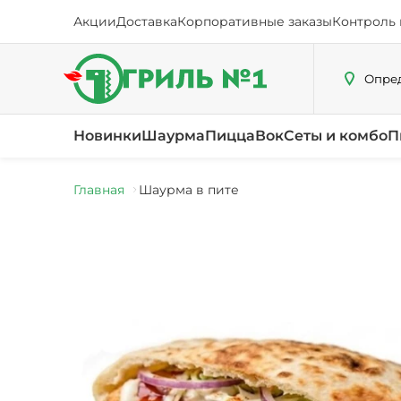
Акции
Доставка
Корпоративные заказы
Контроль 
Опред
Новинки
Шаурма
Пицца
Вок
Сеты и комбо
П
Главная
Шаурма в пите