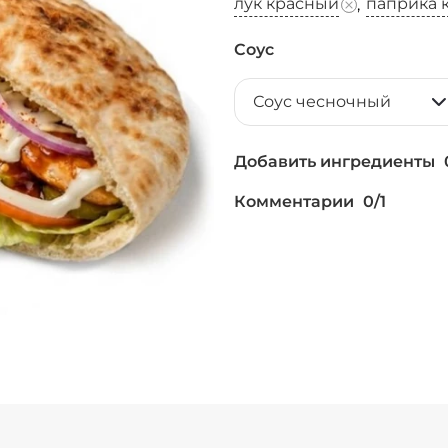
лук красный
паприка 
,
Соус
Соус чесночный
Добавить ингредиенты
Комментарии
0
/
1
Мало соуса, 0 ₽
Перец халапеньо 