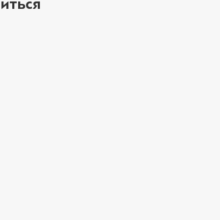
иться
Соус барбекю (20
Соус гриль (20 г)
Соус шрирача (20
Сыр моцарелла (2
ое