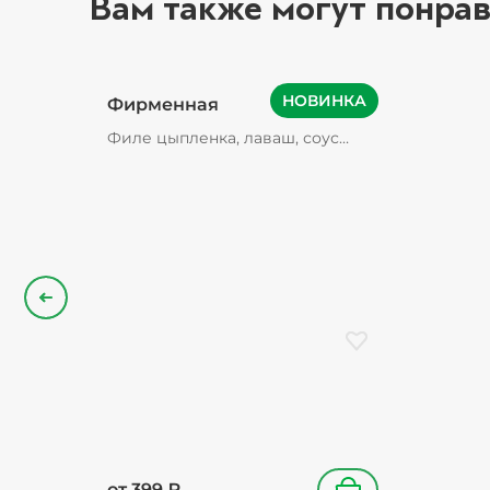
Вам также могут понрав
НОВИНКА
Фирменная
Филе цыпленка, лаваш, соус
фирменный, томаты свежие,
картофель фри, огурцы
маринованные (содержат зерна
горчицы), лук красный
Назад
Добавить в избранн
от
399
₽