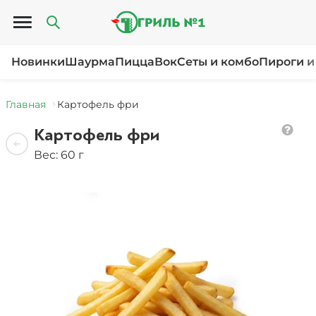
Открыть меню
Новинки
Шаурма
Пицца
Вок
Сеты и комбо
Пироги и
Главная
Картофель фри
Картофель фри
Вес: 60 г