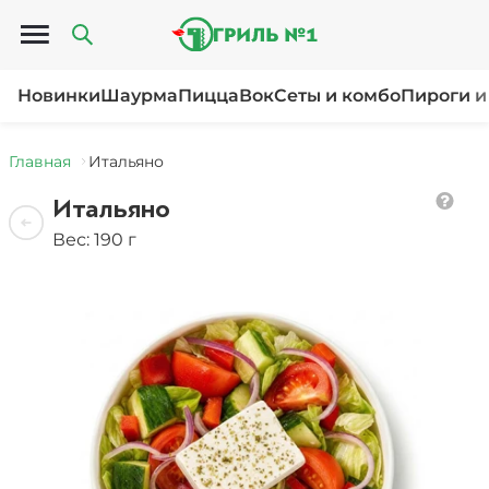
Открыть меню
Новинки
Шаурма
Пицца
Вок
Сеты и комбо
Пироги и
Главная
Итальяно
Итальяно
Вес: 190 г