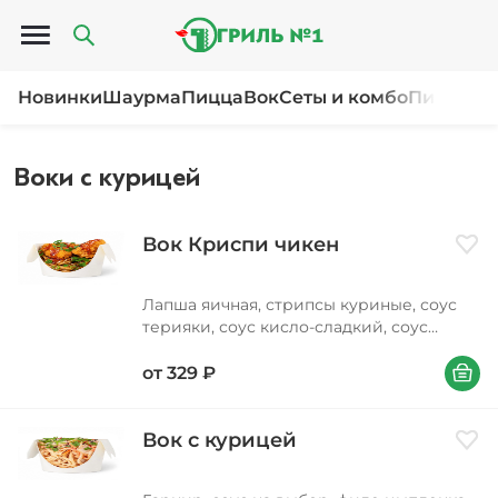
Открыть меню
Новинки
Шаурма
Пицца
Вок
Сеты и комбо
Пироги и
Воки с курицей
Вок Криспи чикен
Доба
Лапша яичная, стрипсы куриные, соус
терияки, соус кисло-сладкий, соус
соевый, масло подсолнечное, лук
В корзи
зеленый, петрушка, кунжут
от
329
₽
Вок с курицей
Доба