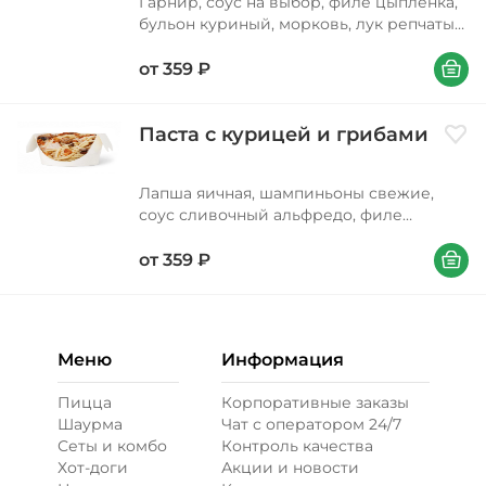
Гарнир, соус на выбор, филе цыпленка,
бульон куриный, морковь, лук репчатый,
фасоль стручковая, перец болгарский,
В корзи
шампиньоны свежие, соус соевый,
от
359
₽
масло подсолнечное, лук зеленый,
петрушка, кунжут
Паста с курицей и грибами
Доба
Лапша яичная, шампиньоны свежие,
соус сливочный альфредо, филе
цыпленка, бульон куриный, соус
В корзи
соевый, сыр моцарелла, лук
от
359
₽
карамелизированный, масло
подсолнечное
Меню
Информация
Пицца
Корпоративные заказы
Шаурма
Чат с оператором 24/7
Сеты и комбо
Контроль качества
Хот-доги
Акции и новости