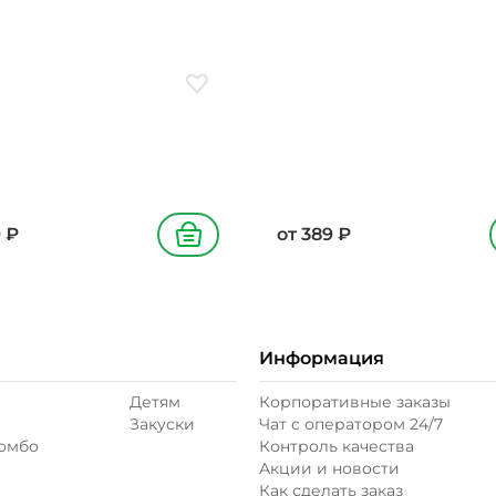
соус кимчи, лук красный, 
подсолнечное, лук
зеленый, кунжут
й, петрушка, кунжут
ое
Добавить в избранное
9
₽
от
389
₽
В корзину
Информация
Детям
Корпоративные заказы
Закуски
Чат с оператором 24/7
комбо
Контроль качества
Акции и новости
Как сделать заказ