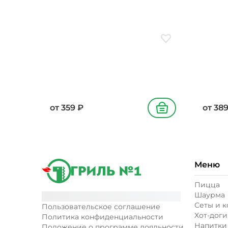
соус соевый, соус кисло-
масло 
сладкий, масло подсолнечное,
зелены
соус кимчи, лук зеленый,
петрушка, кунжут
Добавить в избранн
от
359
₽
от
38
В корзину
Меню
Пицца
Шаурма
Сеты и 
Пользовательское соглашение
Хот-доги
Политика конфиденциальности
Напитки
Положение о программе лояльности