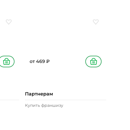
лук
соус соевый, соус кимчи, лук
красный, лук зеленый, кунжут
Добавить в избранное
Добавить в избран
от
469
₽
В корзину
В корзину
Партнерам
Купить франшизу