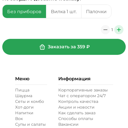
Без приборов
Вилка 1 шт.
Палочки
39 ₽
1
0
+
+ Соус барбекю (20 г)
/
20
г
Заказать за
359
₽
29 ₽
+ Сыр моцарелла (20 г)
/
20
г
Меню
Информация
49 ₽
Пицца
Корпоративные заказы
Шаурма
Чат с оператором 24/7
Сеты и комбо
Контроль качества
Бекон (20 г)
/
20
г
Хот-доги
Акции и новости
Напитки
Как сделать заказ
Вок
Способы оплаты
49 ₽
Супы и салаты
Вакансии