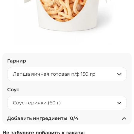
Гарнир
Лапша яичная готовая п/ф 150 гр
Соус
Соус терияки (60 г)
Добавить ингредиенты
0
/
4
+ Ананасы консервированные
Не забудьте добавить к заказу:
(20 г)
/
18
г