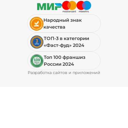
29 ₽
Народный знак
качества
Петрушка (10 г)
/
10
г
ТОП-3 в категории
«Фаст-фуд» 2024
19 ₽
Топ 100 франшиз
России 2024
Свинина (20 г)
/
20
г
Разработка сайтов и приложений
Pyrobyte
49 ₽
Соус кимчи (20 г)
/
20
г
29 ₽