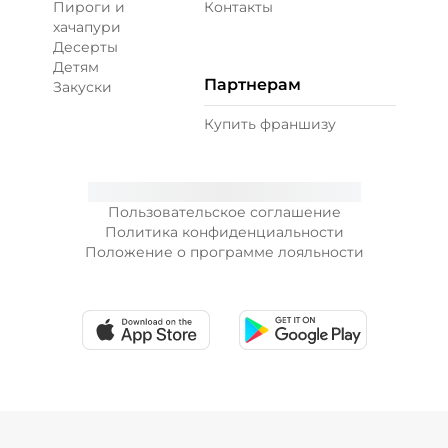
Пироги и
Контакты
хачапури
Десерты
Креветки королевские (20 г)
/
20
г
Детям
Партнерам
Закуски
89 ₽
Купить франшизу
Лук зеленый (10 г)
/
10
г
Пользовательское соглашение
Политика конфиденциальности
19 ₽
Положение о программе лояльности
Лук карамелизированный (10 г)
/
10
г
29 ₽
Перец халапеньо (15 г)
/
15
г