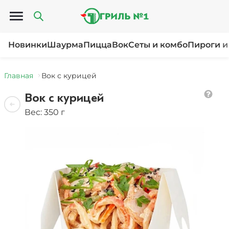
Открыть меню
Новинки
Шаурма
Пицца
Вок
Сеты и комбо
Пироги и
Главная
Вок с курицей
Вок с курицей
Вес: 350 г