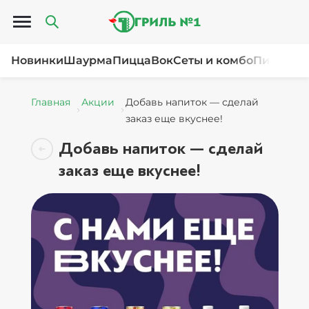
Открыть меню
Новинки
Шаурма
Пицца
Вок
Сеты и комбо
Пироги и
Главная
Акции
Добавь напиток — сделай
заказ еще вкуснее!
Добавь напиток — сделай
заказ еще вкуснее!