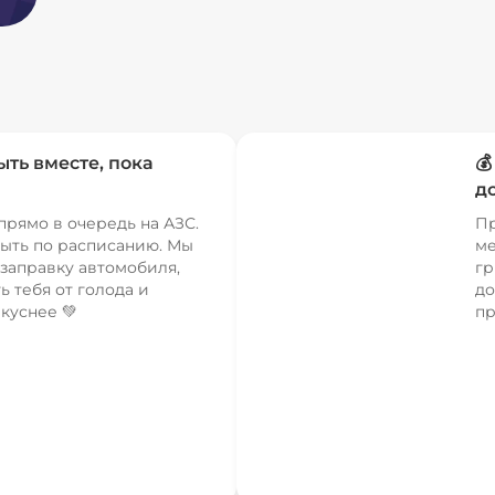
ыть вместе, пока

д
прямо в очередь на АЗС.
Пр
ыть по расписанию. Мы
ме
заправку автомобиля,
гр
ь тебя от голода и
до
куснее 💚
пр