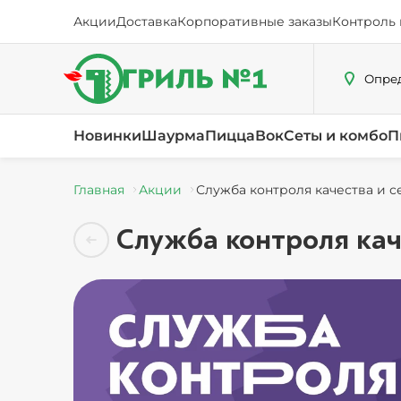
Акции
Доставка
Корпоративные заказы
Контроль 
Опред
Новинки
Шаурма
Пицца
Вок
Сеты и комбо
П
Главная
Акции
Служба контроля качества и с
Служба контроля кач