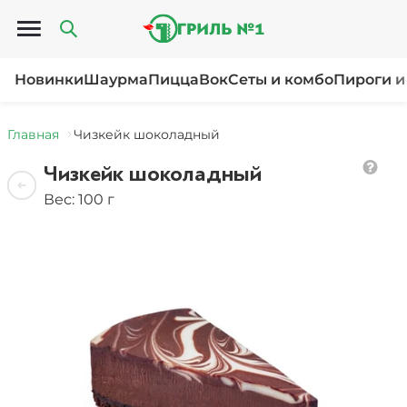
Открыть меню
Новинки
Шаурма
Пицца
Вок
Сеты и комбо
Пироги и
Главная
Чизкейк шоколадный
Чизкейк шоколадный
Вес: 100 г