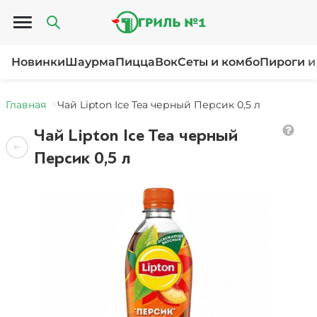
Открыть меню
Новинки
Шаурма
Пицца
Вок
Сеты и комбо
Пироги и
Главная
Чай Lipton Ice Tea черный Персик 0,5 л
Чай Lipton Ice Tea черный
Персик 0,5 л