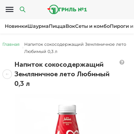
Открыть меню
Новинки
Шаурма
Пицца
Вок
Сеты и комбо
Пироги и
Главная
Напиток сокосодержащий Земляничное лето
Любимый 0,3 л
Напиток сокосодержащий
Земляничное лето Любимый
0,3 л