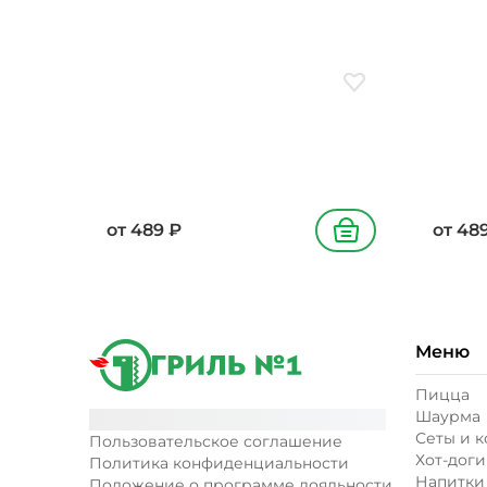
Добавить в избранн
от
489
₽
от
48
В корзину
Меню
Пицца
Шаурма
Сеты и 
Пользовательское соглашение
Хот-доги
Политика конфиденциальности
Напитки
Положение о программе лояльности