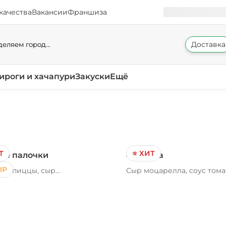
качества
Вакансии
Франшиза
Доставка
еляем город...
ироги и хачапури
Закуски
Ещё
Т
⭐ ХИТ
ые палочки
4 сезона
ЫР
для пиццы, сыр
Сыр моцарелла, соус тома
лла, соус чесночный
филе цыпленка, ветчина,
пепперони, шампиньоны
свежие, орегано Вес 300/
г