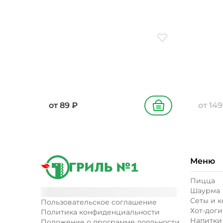
Добавить в избранн
от
89
₽
от
149
В корзину
Меню
Пицца
Шаурма
Сеты и 
Пользовательское соглашение
Хот-доги
Политика конфиденциальности
Напитки
Положение о программе лояльности