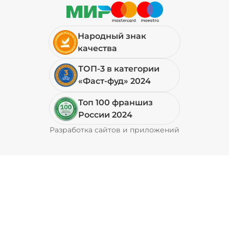
29 ₽
Народный знак
качества
Петрушка (10 г)
/
10
г
ТОП-3 в категории
«Фаст-фуд» 2024
19 ₽
Топ 100 франшиз
России 2024
Свинина (20 г)
/
20
г
Разработка сайтов и приложений
Pyrobyte
49 ₽
Соус кимчи (20 г)
/
20
г
29 ₽