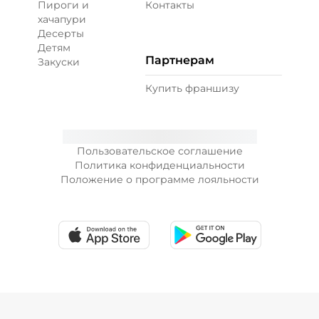
Пироги и
Контакты
хачапури
Десерты
Креветки королевские (20 г)
/
20
г
Детям
Партнерам
Закуски
99 ₽
Купить франшизу
Лук зеленый (10 г)
/
10
г
Пользовательское соглашение
Политика конфиденциальности
19 ₽
Положение о программе лояльности
Лук карамелизированный (10 г)
/
10
г
29 ₽
Перец халапеньо (15 г)
/
15
г