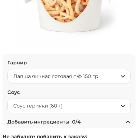
Гарнир
Лапша яичная готовая п/ф 150 гр
Соус
Соус терияки (60 г)
Добавить ингредиенты
0
/
4
+ Ананасы консервированные
Не забудьте добавить к заказу:
(20 г)
/
18
г