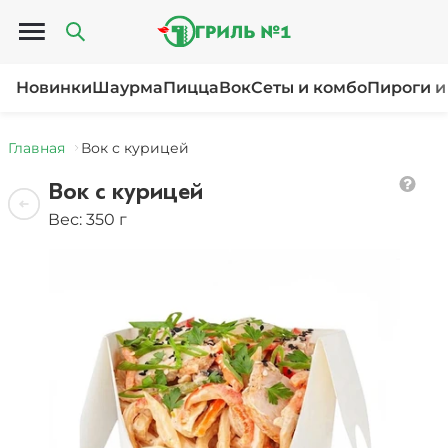
Открыть меню
Новинки
Шаурма
Пицца
Вок
Сеты и комбо
Пироги и
Главная
Вок с курицей
Вок с курицей
Вес: 350 г