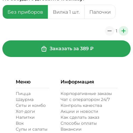
Без приборов
Вилка 1 шт.
Палочки
39 ₽
1
0
+
+ Соус барбекю (20 г)
/
20
г
Заказать за
389
₽
29 ₽
+ Сыр моцарелла (20 г)
/
20
г
Меню
Информация
49 ₽
Пицца
Корпоративные заказы
Шаурма
Чат с оператором 24/7
Сеты и комбо
Контроль качества
Бекон (20 г)
/
20
г
Хот-доги
Акции и новости
Напитки
Как сделать заказ
Вок
Способы оплаты
49 ₽
Супы и салаты
Вакансии