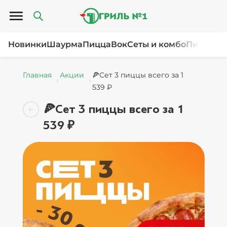
Открыть меню
Новинки
Шаурма
Пицца
Вок
Сеты и комбо
Пироги и
Главная
Акции
🍕Сет 3 пиццы всего за 1
539 ₽
🍕Сет 3 пиццы всего за 1
539 ₽