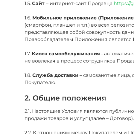
1.5.
Сайт
– интернет-сайт Продавца
https://gr
1.6.
Мобильное приложение (Приложение
(смартфон, планшет и т.п.) во всех репозитор
представляющее собой совокупность данн
Правообладателем Приложения является 
1.7.
Киоск самообслуживания
- автоматиче
не вовлекая в процесс сотрудников Прода
1.8.
Служба доставки
– самозанятые лица,
Покупателю.
2. Общие положения
2.1. Настоящие Условия являются публично
продажи товаров и услуг (далее – Договор).
2.2. К отношениям между Покупателем и П