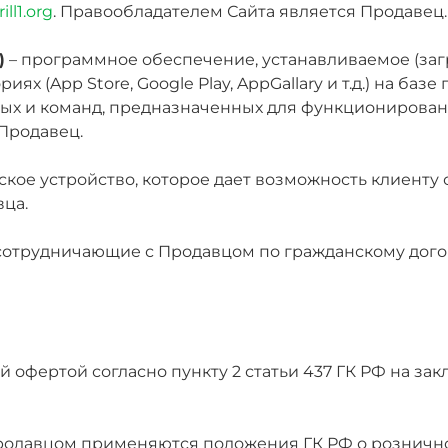
ill1.org
. Правообладателем Сайта является Продавец.
)
– программное обеспечение, устанавливаемое (заг
иях (App Store, Google Play, AppGallary и т.д.) на базе
ых и команд, предназначенных для функционировани
Продавец.
ское устройство, которое дает возможность клиенту 
вца.
 сотрудничающие с Продавцом по гражданскому дого
й офертой согласно пункту 2 статьи 437 ГК РФ на з
родавцом применяются положения ГК РФ о розничной 