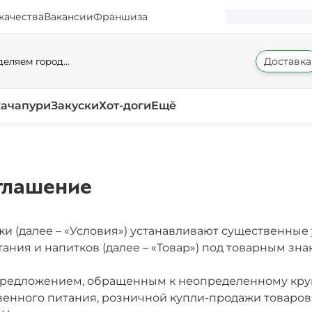
качества
Вакансии
Франшиза
Доставка
еляем город...
хачапури
Закуски
Хот-доги
Ещё
глашение
 (далее – «Условия») устанавливают существенные 
ния и напитков (далее – «Товар») под товарным зна
предложением, обращенным к неопределенному круг
венного питания, розничной купли-продажи товаров