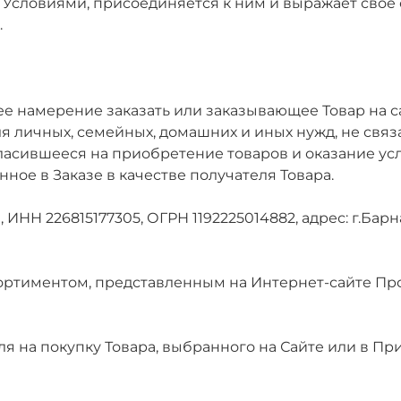
Условиями, присоединяется к ним и выражает свое
.
е намерение заказать или заказывающее Товар на 
я личных, семейных, домашних и иных нужд, не свя
асившееся на приобретение товаров и оказание усл
ное в Заказе в качестве получателя Товара.
ИНН 226815177305, ОГРН 1192225014882, адрес: г.Барна
ссортиментом, представленным на Интернет-сайте Пр
 на покупку Товара, выбранного на Сайте или в При