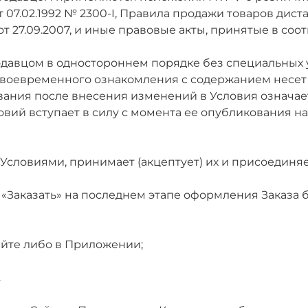
т 07.02.1992 № 2300-I, Правила продажи товаров ди
 27.09.2007, и иные правовые акты, принятые в соот
родавцом в одностороннем порядке без специальны
 своевременного ознакомления с содержанием несе
ания после внесения изменений в Условия означает
вий вступает в силу с момента ее опубликования на
и Условиями, принимает (акцептует) их и присоедин
 «Заказать» на последнем этапе оформления Заказа 
айте либо в Приложении;
.