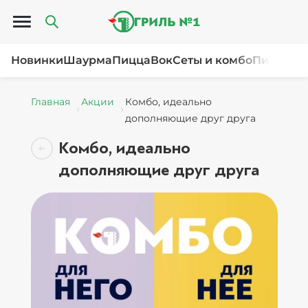
Открыть меню
Новинки
Шаурма
Пицца
Вок
Сеты и комбо
Пироги и
Главная
Акции
Комбо, идеально
дополняющие друг друга
Комбо, идеально
дополняющие друг друга