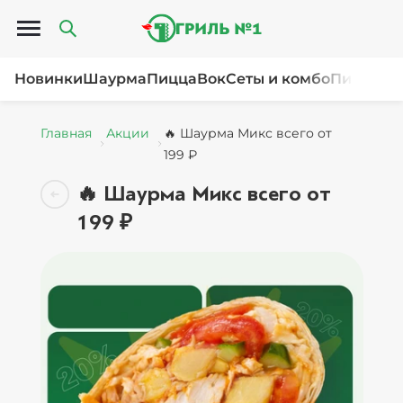
Открыть меню
Новинки
Шаурма
Пицца
Вок
Сеты и комбо
Пироги и
Главная
Акции
🔥 Шаурма Микс всего от
199 ₽
🔥 Шаурма Микс всего от
199 ₽