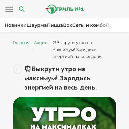
Открыть меню
Новинки
Шаурма
Пицца
Вок
Сеты и комбо
Пироги и
Главная
Акции
⏰Выкрути утро на
максимум! Зарядись
энергией на весь день.
⏰Выкрути утро на
максимум! Зарядись
энергией на весь день.