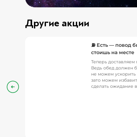
Другие акции
⛽ Есть — повод б
стоишь на месте
Теперь доставляем 
Ведь обед должен б
не можем ускорить 
зато можем избавит
сделать ожидание в
Назад