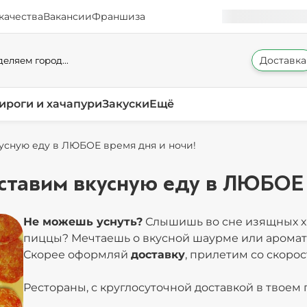
качества
Вакансии
Франшиза
Доставка
еляем город...
ироги и хачапури
Закуски
Ещё
усную еду в ЛЮБОЕ время дня и ночи!
ставим вкусную еду в ЛЮБОЕ 
Не можешь уснуть?
Слышишь во сне изящных х
пиццы? Мечтаешь о вкусной шаурме или ароматн
Скорее оформляй
доставку
, прилетим со скоро
Рестораны, с круглосуточной доставкой в твоем 