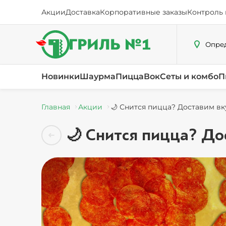
Акции
Доставка
Корпоративные заказы
Контроль 
Опред
Новинки
Шаурма
Пицца
Вок
Сеты и комбо
П
Главная
Акции
🌙 Снится пицца? Доставим вк
🌙 Снится пицца? До