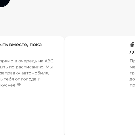
ыть вместе, пока

д
прямо в очередь на АЗС.
Пр
ыть по расписанию. Мы
ме
заправку автомобиля,
гр
ь тебя от голода и
до
куснее 💚
пр