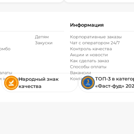
Информация
Детям
Корпоративные заказы
Закуски
Чат с оператором 24/7
комбо
Контроль качества
Акции и новости
Как сделать заказ
Способы оплаты
алаты
Вакансии
и хачапури
Контакты
ТОП-3 в катег
Народный знак
«Фаст-фуд» 20
качества