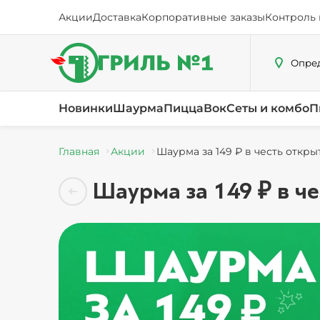
Акции
Доставка
Корпоративные заказы
Контроль 
Опред
Новинки
Шаурма
Пицца
Вок
Сеты и комбо
П
Главная
Акции
Шаурма за 149 ₽ в честь откр
Шаурма за 149 ₽ в ч