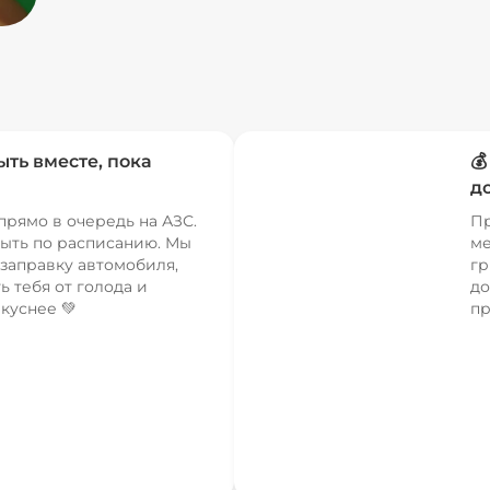
ыть вместе, пока

д
прямо в очередь на АЗС.
Пр
ыть по расписанию. Мы
ме
заправку автомобиля,
гр
ь тебя от голода и
до
куснее 💚
пр