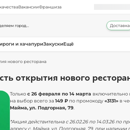
качества
Вакансии
Франшиза
Доставка
еляем город...
ироги и хачапури
Закуски
Ещё
ытия нового ресторана
есть открытия нового рестора
Только
с 26 февраля по 14 марта
включительно
на выбор всего за
149 ₽
по промокоду
«3131»
в че
Майма,
ул. Подгорная, 79
.
*Акция действительна с 26.02.26 по 14.03.26 по п
адресу с. Майма, ул. Подгорная, 79,
при наличии п