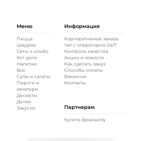
Горчица зернистая (10 г)
/
10
г
19 ₽
Меню
Информация
Пицца
Корпоративные заказы
Шаурма
Чат с оператором 24/7
Кетчуп (10 г)
/
10
г
Сеты и комбо
Контроль качества
Хот-доги
Акции и новости
Напитки
Как сделать заказ
29 ₽
Вок
Способы оплаты
Супы и салаты
Вакансии
Пироги и
Контакты
Лук карамелизированный (10 г)
/
10
г
хачапури
Десерты
Детям
39 ₽
Партнерам
Закуски
Купить франшизу
Огурцы маринованные (10 г)
/
10
г