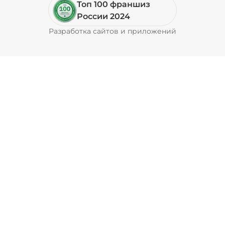
Топ 100 франшиз
Соус фирменный (20 г)
/
20
г
России 2024
Разработка сайтов и приложений
Pyrobyte
29 ₽
Соус чеддер (20 г)
/
20
г
39 ₽
Соус шрирача (20 г)
/
20
г
29 ₽
Шампиньоны жареные (20 г)
/
20
г