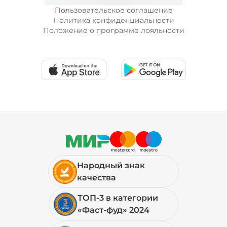
29 ₽
Пользовательское соглашение
Политика конфиденциальности
Положение о программе лояльности
Перец болгарский запеченный
(20 г)
/
20
г
39 ₽
Перец халапеньо (15 г)
/
15
г
29 ₽
Народный знак
Соус гриль (20 г)
/
20
г
качества
ТОП-3 в категории
49 ₽
«Фаст-фуд» 2024