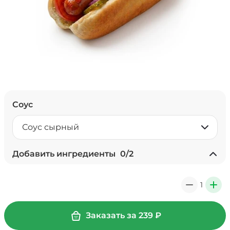
Соус
Соус сырный
Добавить ингредиенты
0
/
2
+ Лук красный (10 г)
/
10
г
1
0
+
19 ₽
Заказать за
239
₽