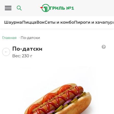
Открыть меню
Шаурма
Пицца
Вок
Сеты и комбо
Пироги и хачапур
Главная
По-датски
По-датски
Вес: 230 г