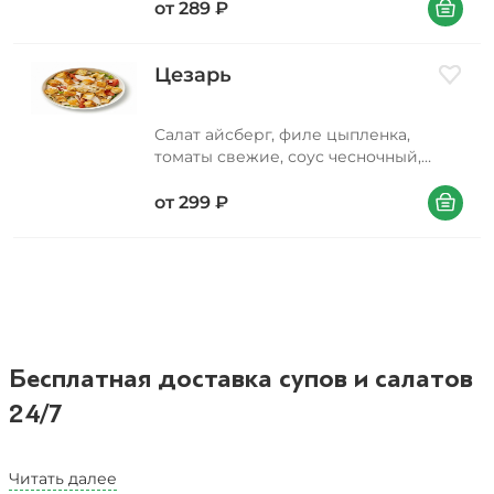
В корзин
соевый, лук красный, орегано
от
289
₽
Цезарь
Добави
Салат айсберг, филе цыпленка,
томаты свежие, соус чесночный,
сухарики пшеничные с копченой
В корзин
паприкой, сыр пармезан
от
299
₽
Бесплатная доставка супов и салатов
24/7
Раз в сутки супчик должен быть в желудке —
Читать далее
так гласит старинная мудрость. А если