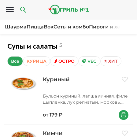
Открыть меню
Шаурма
Пицца
Вок
Сеты и комбо
Пироги и хачапур
Супы и салаты
5
Все
КУРИЦА
🌶️ ОСТРО
🍃 VEG
⭐ ХИТ
Куриный
Добави
Бульон куриный, лапша яичная, филе
цыпленка, лук репчатый, морковь,
масло подсолнечное, петрушка
В корзин
от
179
₽
Кимчи
Добави