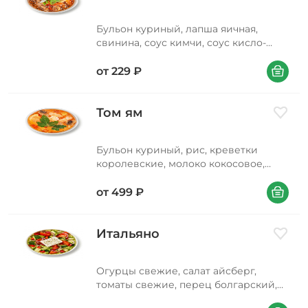
Бульон куриный, лапша яичная,
свинина, соус кимчи, соус кисло-
сладкий, перец болгарский,
В корзин
морковь, лук репчатый, масло
от
229
₽
подсолнечное, соус соевый, лук
зеленый, кунжут
Том ям
Добави
Бульон куриный, рис, креветки
королевские, молоко кокосовое,
томаты свежие, шампиньоны
В корзин
свежие, основа для том ям, заправка
от
499
₽
для риса, соус шрирача, лимон,
масло подсолнечное, сахар,
петрушка
Итальяно
Добави
Огурцы свежие, салат айсберг,
томаты свежие, перец болгарский,
сыр фета, масло растительное, соус