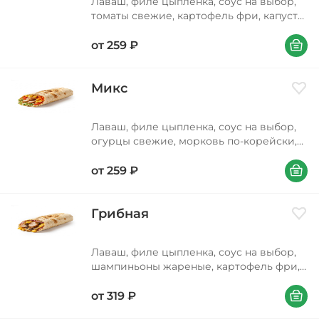
Лаваш, филе цыпленка, соус на выбор,
томаты свежие, картофель фри, капуста,
огурцы маринованные (содержат зерна
В корзи
горчицы), морковь по-корейски, лук
от
259
₽
красный
Микс
Доба
Лаваш, филе цыпленка, соус на выбор,
огурцы свежие, морковь по-корейски,
капуста, томаты свежие, картофель фри
В корзи
от
259
₽
Грибная
Доба
Лаваш, филе цыпленка, соус на выбор,
шампиньоны жареные, картофель фри,
лук красный
В корзи
от
319
₽