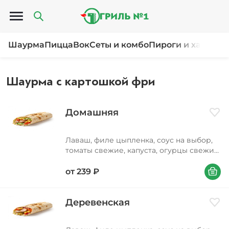
Открыть меню
Шаурма
Пицца
Вок
Сеты и комбо
Пироги и хачапур
Шаурма с картошкой фри
Домашняя
Доба
Лаваш, филе цыпленка, соус на выбор,
томаты свежие, капуста, огурцы свежие,
картофель фри
В корзи
от
239
₽
Деревенская
Доба