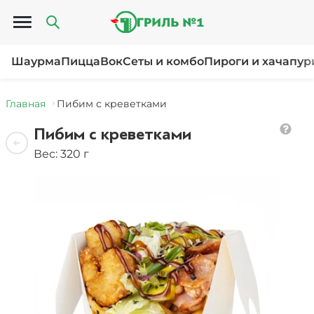
Открыть меню
Шаурма
Пицца
Вок
Сеты и комбо
Пироги и хачапур
Главная
Пибим с креветками
Пибим с креветками
Вес: 320 г