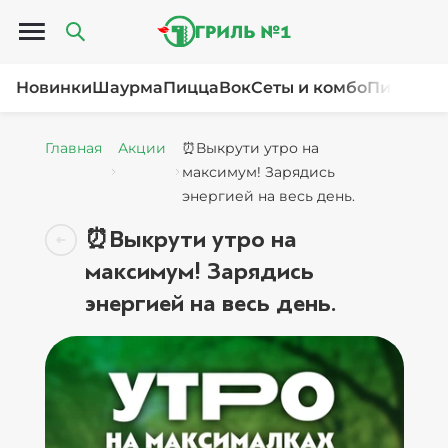
Открыть меню
Новинки
Шаурма
Пицца
Вок
Сеты и комбо
Пироги и
Главная
Акции
⏰Выкрути утро на
максимум! Зарядись
энергией на весь день.
⏰Выкрути утро на
максимум! Зарядись
энергией на весь день.