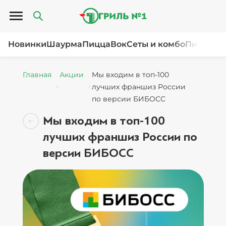
Открыть меню
Новинки
Шаурма
Пицца
Вок
Сеты и комбо
Пироги и
Главная
Акции
Мы входим в топ-100
лучших франшиз России
по версии БИБОСС
Мы входим в топ-100
лучших франшиз России по
версии БИБОСС