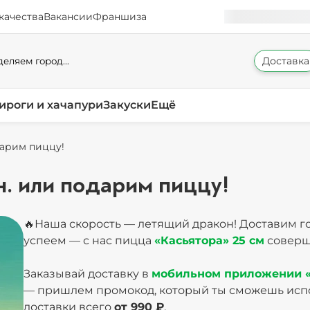
качества
Вакансии
Франшиза
Доставка
еляем город...
ироги и хачапури
Закуски
Ещё
дарим пиццу!
н. или подарим пиццу!
🔥Наша скорость — летящий дракон! Доставим г
успеем — с нас пицца
«Касьятора» 25 см
совер
Заказывай доставку в
мобильном приложении 
— пришлем промокод, который ты сможешь испо
доставки всего
от 990 ₽
.