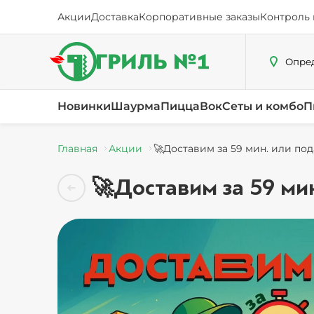
Акции
Доставка
Корпоративные заказы
Контроль 
Опред
Новинки
Шаурма
Пицца
Вок
Сеты и комбо
П
Главная
Акции
🚀Доставим за 59 мин. или по
🚀Доставим за 59 ми