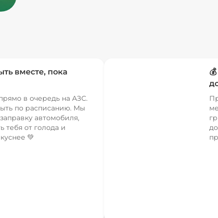
ыть вместе, пока

д
прямо в очередь на АЗС.
Пр
ыть по расписанию. Мы
ме
заправку автомобиля,
гр
ь тебя от голода и
до
куснее 💚
пр