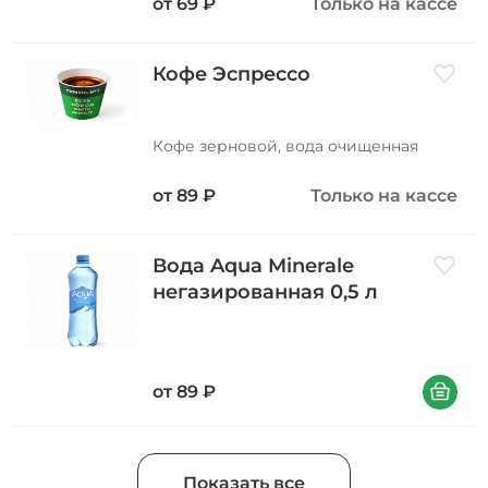
от
69
₽
Только на кассе
Кофе Эспрессо
Добави
Кофе зерновой, вода очищенная
от
89
₽
Только на кассе
Вода Aqua Minerale
Добави
негазированная 0,5 л
В корзин
от
89
₽
Показать все