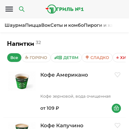
Открыть меню
Шаурма
Пицца
Вок
Сеты и комбо
Пироги и хачапур
Напитки
32
Все
☕ ГОРЯЧО
👶🏻 ДЕТЯМ
🍭 СЛАДКО
⭐ ХИТ
Кофе Американо
Добави
Кофе зерновой, вода очищенная
В корзин
от
109
₽
Кофе Капучино
Добави