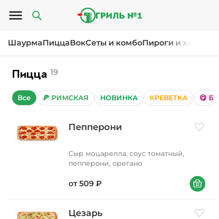
Открыть меню
Шаурма
Пицца
Вок
Сеты и комбо
Пироги и хачапур
Пицца
19
Все
🍕 РИМСКАЯ
НОВИНКА
КРЕВЕТКА
😋 Б
Пепперони
Добави
Сыр моцарелла, соус томатный,
пепперони, орегано
В корзин
от
509
₽
Цезарь
Добави