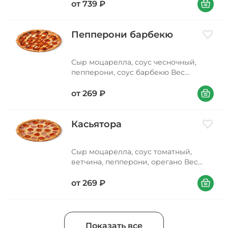
В корзин
зеленый, кунжут
от
739
₽
Пепперони барбекю
Добави
Сыр моцарелла, соус чесночный,
пепперони, соус барбекю Вес
290/360/540 г
В корзин
от
269
₽
Касьятора
Добави
Сыр моцарелла, соус томатный,
ветчина, пепперони, орегано Вес
290/350/520 г
В корзин
от
269
₽
Показать все