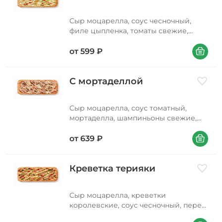
Сыр моцарелла, соус чесночный,
филе цыпленка, томаты свежие,
салат айсберг, соус сливочный
В корзин
альфредо
от
599
₽
С мортаделлой
Добави
Сыр моцарелла, соус томатный,
мортаделла, шампиньоны свежие,
соус фирменный
В корзин
от
639
₽
Креветка терияки
Добави
Сыр моцарелла, креветки
королевские, соус чесночный, перец
болгарский, соус терияки, лук