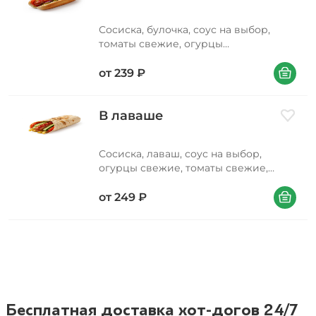
Сосиска, булочка, соус на выбор,
томаты свежие, огурцы
маринованные (содержат зерна
В корзин
горчицы), лук красный, горчица
от
239
₽
зернистая, кетчуп
В лаваше
Добави
Сосиска, лаваш, соус на выбор,
огурцы свежие, томаты свежие,
картофель фри, горчица зернистая,
В корзин
кетчуп
от
249
₽
Бесплатная доставка хот-догов 24/7