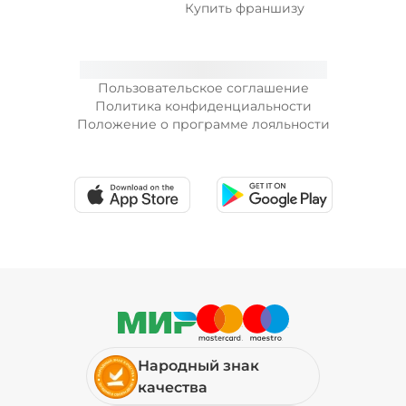
застало тебя в тот момент, когда все уже спят,
Купить франшизу
а ты срочно ищешь, где можно заказать
доставку еды ночью — мы обязательно тебе
поможем, ведь мы доставляем
круглосуточно!
Пользовательское соглашение
Политика конфиденциальности
В нашем меню ты найдешь блюда для любой
Положение о программе лояльности
ситуации: бизнес-ланч, обед с друзьями,
ужин дома с семьей, детский день рождения
или хочешь просто быстро перекусить. Если
ты уже понял: «Хочу попробовать хот-дог», то
скорее ищи «тот самый» в нашем меню!
Народный знак
качества